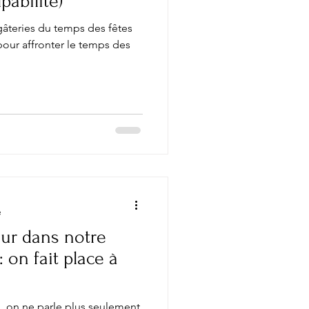
lpabilité)
gâteries du temps des fêtes
pour affronter le temps des
e
eur dans notre
 on fait place à
on, on ne parle plus seulement