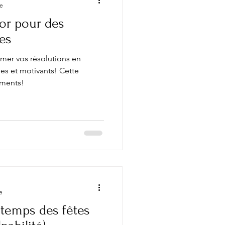
re
’or pour des
es
er vos résolutions en
les et motivants! Cette
ements!
e
 temps des fêtes