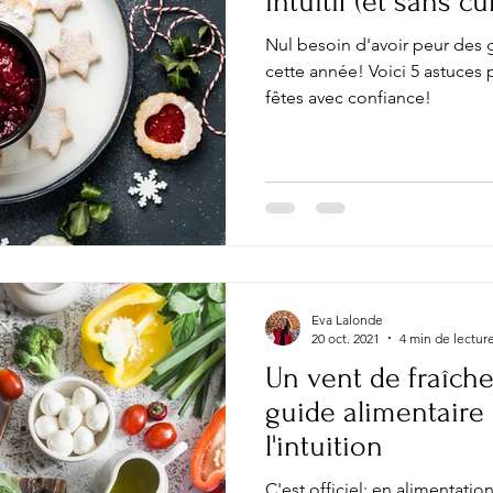
intuitif (et sans cu
Nul besoin d'avoir peur des 
cette année! Voici 5 astuces 
fêtes avec confiance!
Eva Lalonde
20 oct. 2021
4 min de lectur
Un vent de fraîch
guide alimentaire :
l'intuition
C'est officiel: en alimentati