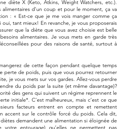
e diète X (Keto, Atkins, Weight Watchers, etc.). 
 alimentaires d’un coup et pour le moment, ça va 
tion : « Est-ce que je me vois manger comme ça 
 oui, tant mieux! En revanche, je vous proposerais 
surer que la diète que vous avez choisie est belle 
 besoins alimentaires. Je vous mets en garde très 
éconseillées pour des raisons de santé, surtout à 
 mangerez de cette façon pendant quelque temps 
e perte de poids, puis que vous pourrez retourner 
ite, je vous mets sur vos gardes. Allez-vous perdre 
rendre du poids par la suite (et même davantage)? 
jorité des gens qui suivent un régime reprennent le 
rte initiale*. C’est malheureux, mais c’est ce que 
sieurs facteurs entrent en compte et remettent 
accent sur le contrôle forcé du poids. Cela dit, 
rs diètes demandent une alimentation si éloignée de 
de votre entourage) qu’elles ne permettent pas 