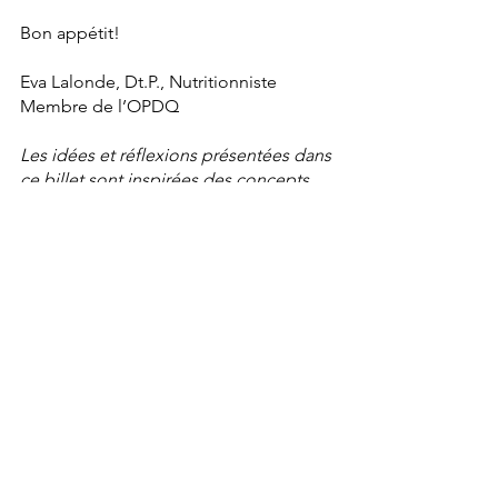
Bon appétit!
Eva Lalonde, Dt.P., Nutritionniste
Membre de l’OPDQ
Les idées et réflexions présentées dans 
ce billet sont inspirées des concepts 
de l’alimentation intuitive détaillés 
dans le livre Intuitive Eating, A 
Revolutionary Anti-Diet Approach, 4th 
Edition by Evelyn Tribole, MS, RDN, 
CEDRD-S & Elyse Resch, MS, RDN, 
CEDRD-S, FAND 
La lecture de ce billet vous a 
interpellé? Vous aimeriez approfondir 
le concept de l'écoute du signal de la 